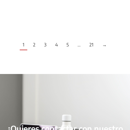
LLEGEIX MÉS
1
2
3
4
5
…
21
→
¿Quieres contactar con nuestro