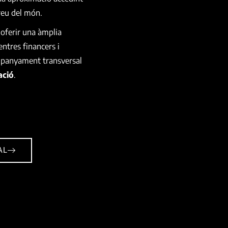
rreu del món.
 oferir una àmplia
entres financers i
mpanyament transversal
ació
.
AL