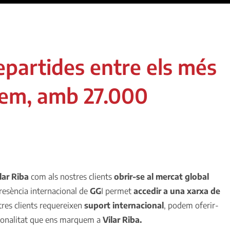
epartides entre els més
rem, amb 27.000
lar Riba
com als nostres clients
obrir-se al mercat global
resència internacional de
GG
I permet
accedir a una xarxa de
tres clients requereixen
suport internacional
, podem oferir-
ssionalitat que ens marquem a
Vilar Riba.