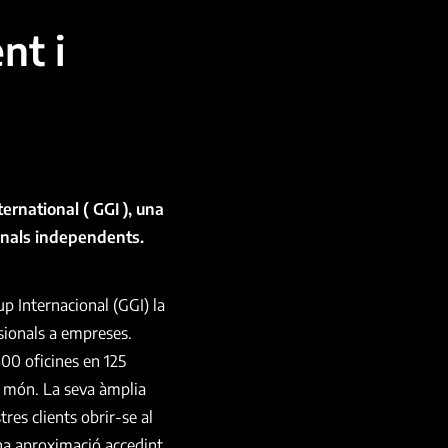
t i
rnational ( GGI ), una
ionals independents.
 Internacional (GGI) la
sionals a empreses.
0 oficines en 125
l món. La seva àmplia
res clients obrir-se al
na aproximació accedint