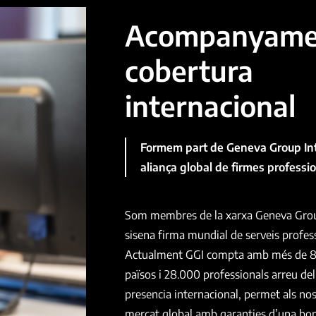
Acompanyamen
cobertura
internacional
Formem part de Geneva Group Inte
aliança global de firmes profess
Som membres de la xarxa Geneva Group
sisena firma mundial de serveis profes
Actualment GGI compta amb més de 80
països i 28.000 professionals arreu de
presencia internacional, permet als nost
mercat global amb garanties d’una bo