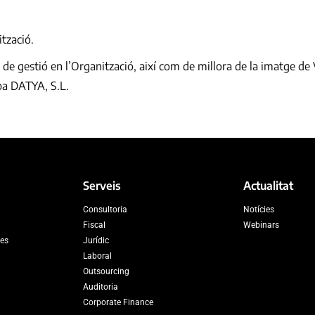
ització.
ia de gestió en l’Organització, així com de millora de la imatge de V
iba DATYA, S.L.
Serveis
Actualitat
Consultoria
Notícies
Fiscal
Webinars
res
Jurídic
Laboral
Outsourcing
Auditoria
Corporate Finance