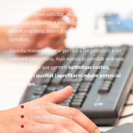
obtenir i entregar al client, tant intern com extern, el
producte o servei sol·licitat, en quantitat i qualitat.
Quan això es fa amb el mínim consum de recursos i la
màxima rapidesa, estem parlant d’excel·lència
operativa.
Aquesta manera d’operar portarà a l’organització a ser
realment competitiva. Això només és possible amb una
visió complerta que permeti
optimitzar costos,
capacitats i qualitat i aprofitar el màxim potencial
dels equips.
Lean Management
Lean Manufacturing
Lean Office