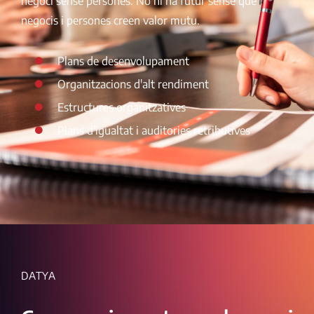
negoci sense persones. No hi ha futur sense que
negocis i persones creen valor mutu.
Plans de desenvolupament
Organitzacions d'alt rendiment
Estructures organitzatives
Plans d'igualtat i auditories retributives
DATYA