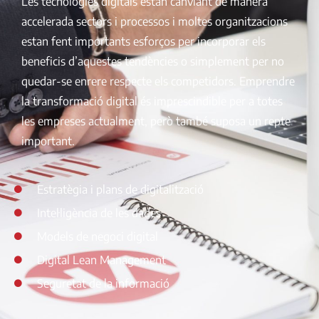
Les tecnologies digitals estan canviant de manera
accelerada sectors i processos i moltes organitzacions
estan fent importants esforços per incorporar els
beneficis d’aquestes tendències o simplement per no
quedar-se enrere respecte els competidors. Emprendre
la transformació digital és imprescindible per a totes
les empreses actualment, però també suposa un repte
important.
Estratègia i plans de digitalització
Intel·ligència de les dades
Models de negoci digital
Digital Lean Management
Seguretat de la informació