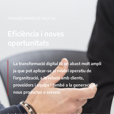
TRANSFORMACIÓ DIGITAL
Eficiència i noves
oportunitats
La transformació digital té un abast molt ampli
ja que pot aplicar-se al model operatiu de
l’organització, a la relació amb clients,
proveïdors i equips i també a la generació de
nous productes o serveis.