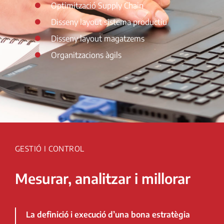
Optimització Supply Chain
Disseny layout sistema productiu
Disseny layout magatzems
Organitzacions àgils
GESTIÓ I CONTROL
Mesurar, analitzar i millorar
La definició i execució d’una bona estratègia