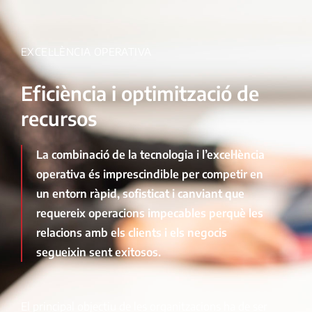
EXCEL·LÈNCIA OPERATIVA
Eficiència i optimització de
recursos
La combinació de la tecnologia i l’excel·lència
operativa és imprescindible per competir en
un entorn ràpid, sofisticat i canviant que
requereix operacions impecables perquè les
relacions amb els clients i els negocis
segueixin sent exitosos.
El principal objectiu de les organitzacions ha de ser