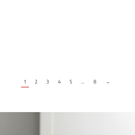
Recomanació personalitzada: Com la IA pot
ajudar-te a oferir recomanacions personalitzades
als teus clients L’ús de la intel·ligència artificial
per…
LLEGEIX MÉS
1
2
3
4
5
…
8
→