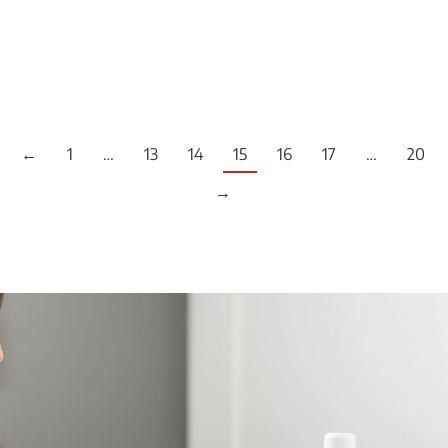
LLEGEIX MÉS
←
1
…
13
14
15
16
17
…
20
→