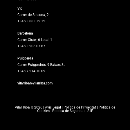
Vic
Carrer de Solsona, 2
+34 93 883 32 12
Barcelona
Carrer Císter, 6 Local 1
+34 93 206 07 87
Puigcerdà
Carrer Puigpedrós, 9 Baixos 3a
+34 97 214 10 09
vilarriba@vilarriba.com
Vilar Riba © 2026 |
Avís Legal
|
Política de Privacitat
|
Política de
Cookies
|
Política de Seguretat
|
SIIF