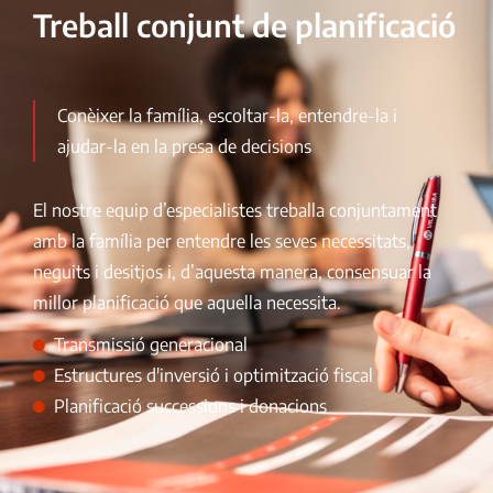
Treball conjunt de planificació
Conèixer la família, escoltar-la, entendre-la i
ajudar-la en la presa de decisions
El nostre equip d’especialistes treballa conjuntament
amb la família per entendre les seves necessitats,
neguits i desitjos i, d’aquesta manera, consensuar la
millor planificació que aquella necessita.
Transmissió generacional
Estructures d'inversió i optimització fiscal
Planificació successions i donacions​