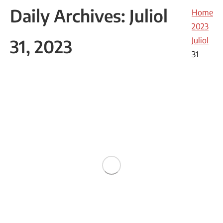
Daily Archives:
Juliol
You are
Home
here:
2023
Juliol
31, 2023
31