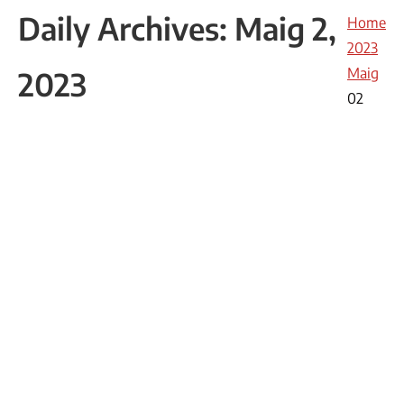
Daily Archives:
Maig 2,
You are
Home
here:
2023
Maig
2023
02