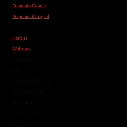
Corporate Finance
Programa Kit digital
Actualitat
Notícies
Webinars
Contacte
Vic
Carrer de Solsona, 2
+34 93 883 32 12
Barcelona
Carrer Císter, 6 Local 1
+34 93 206 07 87