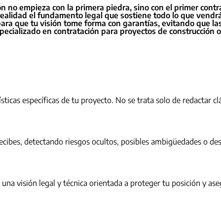
n no empieza con la primera piedra, sino con el primer con
realidad el fundamento legal que sostiene todo lo que vendr
para que tu visión tome forma con garantías, evitando que la
especializado en contratación para proyectos de construcción
icas específicas de tu proyecto. No se trata solo de redactar cl
recibes, detectando riesgos ocultos, posibles ambigüedades o d
na visión legal y técnica orientada a proteger tu posición y aseg