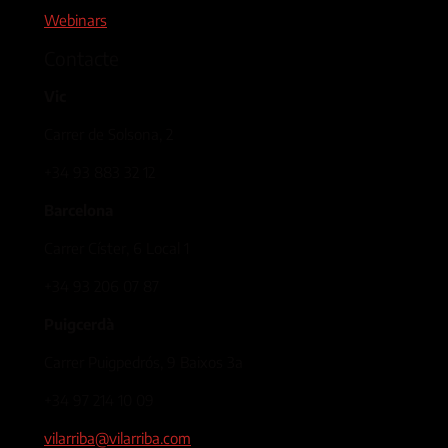
Webinars
Contacte
Vic
Carrer de Solsona, 2
+34 93 883 32 12
Barcelona
Carrer Císter, 6 Local 1
+34 93 206 07 87
Puigcerdà
Carrer Puigpedrós, 9 Baixos 3a
+34 97 214 10 09
vilarriba@vilarriba.com